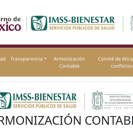
dad
Transparencia
Armonización
Comité de ética
Contable
conflictos
RMONIZACIÓN CONTAB