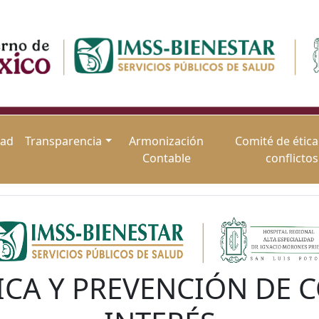
dad
Transparencia
Armonización
Comité de ética
Contable
conflictos
ICA Y PREVENCIÓN DE 