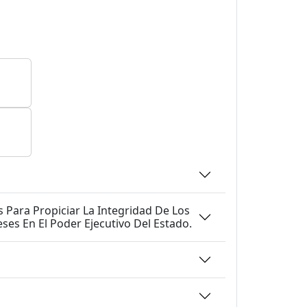
Servidores Públicos Y Para La Creación De Los Comités De Ética Y Prevención De Conflictos De Intereses En El Poder Ejecutivo Del Estado.